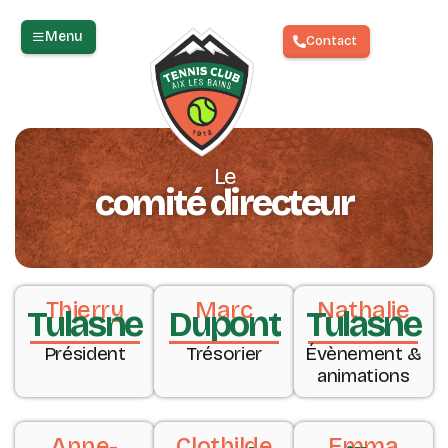
Menu
Contact
Le
comité directeur
Thierry
Marc
Nathalie
Tulasne
Dupont
Tulasne
Président
Trésorier
Évènement &
animations
Anne-
Clothilde
Emma